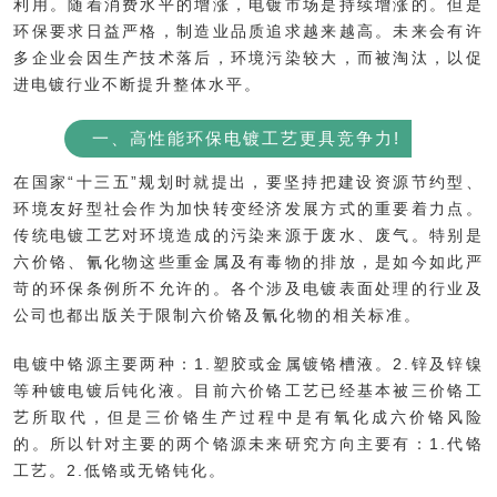
利用。随着消费水平的增涨，电镀市场是持续增涨的。但是
环保要求日益严格，制造业品质追求越来越高。未来会有许
多企业会因生产技术落后，环境污染较大，而被淘汰，以促
进电镀行业不断提升整体水平。
一、高性能环保电镀工艺更具竞争力!
在国家“十三五”规划时就提出，要坚持把建设资源节约型、
环境友好型社会作为加快转变经济发展方式的重要着力点。
传统电镀工艺对环境造成的污染来源于废水、废气。特别是
六价铬、氰化物这些重金属及有毒物的排放，是如今如此严
苛的环保条例所不允许的。各个涉及电镀表面处理的行业及
公司也都出版关于限制六价铬及氰化物的相关标准。
电镀中铬源主要两种：1.塑胶或金属镀铬槽液。2.锌及锌镍
等种镀电镀后钝化液。目前六价铬工艺已经基本被三价铬工
艺所取代，但是三价铬生产过程中是有氧化成六价铬风险
的。所以针对主要的两个铬源未来研究方向主要有：1.代铬
工艺。2.低铬或无铬钝化。