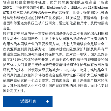
较高屈服强度和拉伸强度，优异的耐腐蚀性以及在高温（高达
250℃）下保持其强度性能。Elektron合金，如Elektron 21和Elektron
675具有与其结构相当铝合金一样的高强度。此外，强度问题也可通
过铸造和锻造领域的创新加工技术解决。触变成型，双辊铸造，快速
凝固和等通道角挤压已被广泛研究，通过细化晶粒尺寸，从而增强镁
合金。
镁产业链中涉及的另一重要研究领域是镁合金二次资源的综合利用和
镁制品全生命周期评价。世界主要发达国家已把镁合金二次资源再生
利用作为本国镁产业的重要发展方向。液态法重熔镁合金是镁合金二
次资源再生利用的主要方法，但熔铸过程的阻燃保护剂涉及到具有严
重温室效应的以SF6为组分的保护气体。面对这一现状，国外虽然开
展了SF6替代气体的研究开发，但由于迄今难以获得与SF6媲美的保
护气体，人们又把目光转向研究开发能将含SF6保护气体有效回收循
环利用的技术，以便最大限度地减少SF6的排放。此外，镁制品全生
命周期的生态效益评价伴随着镁合金应用领域的不断扩大已成为世界
范围内镁研究的一个迫切要求。对我国而言，由于原镁生产技术的落
后，其环境负荷大小不仅成为国内日益重视的环境问题，而且也受到
国外高度关注。
返回列表