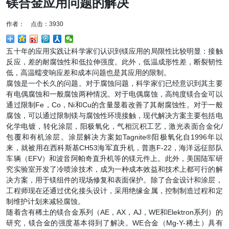
镁合金应用问题的解决
作者： 点击：3930
五十年的应用实践让科学家们认识到镁应用的局限性比较明显：接触
反应，差的耐腐蚀性和低拉伸强度。此外，低温成形性差，断裂韧性
低，高温蠕变响应差和成本问题也是其应用的限制。
腐蚀是一个长久的问题。对于腐蚀问题，科学家们已经意识到其主要
有电偶腐蚀和一般腐蚀两种情况。对于电偶腐蚀，高纯度镁合金可以
通过限制Fe，Co，Ni和Cu的含量显着改善了其耐腐蚀性。对于一般
腐蚀，可以通过限制镁与腐蚀性环境接触，现代解决方案主要包括电
化学电镀，转化涂层，阳极氧化，气相沉积工艺，激光表面合金化/
包覆和有机涂层。涂层解决方案如Tagnite®阳极氧化自1996年以
来，就被用在西科斯基CH53海军直升机，普惠F-22，海洋远征部队
车辆（EFV）和波音阿帕奇直升机等的镁元件上。此外，美国陆军研
究实验室开发了冷喷涂技术，成为一种成本效益和技术上都可行的解
决方案，用于镁组件的现场修复和表面保护。除了合金设计和涂层，
工程师现在还通过优化接头设计，采用绝缘金属，控制制造过程和定
制维护计划来减轻腐蚀。
随着含有稀土的镁合金系列（AE，AX，AJ，WE和Elektron系列）的
研究，镁合金的强度基本得到了解决。WE合金（Mg-Y-稀土）具有