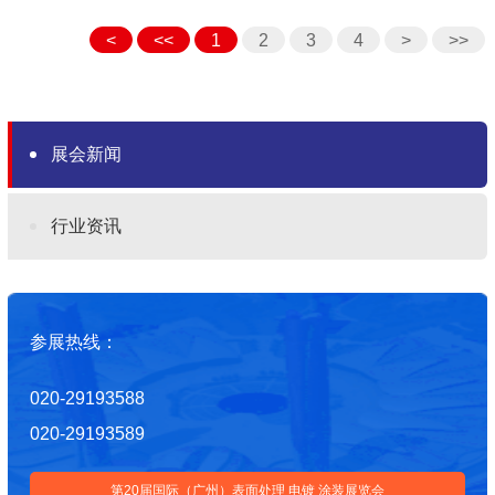
<
<<
1
2
3
4
>
>>
展会新闻
行业资讯
参展热线：
020-29193588
020-29193589
第20届国际（广州）表面处理 电镀 涂装展览会