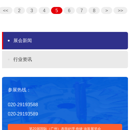
<<
2
3
4
5
6
7
8
>
>>
展会新闻
行业资讯
参展热线：
020-29193588
020-29193589
第20届国际（广州）表面处理 电镀 涂装展览会