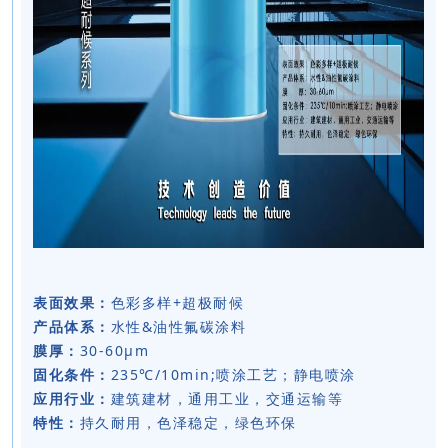
表面效果：
色彩多样+超极耐候
产品体系：
水性&油性氟碳涂料
膜厚：
30-60μm
固化条件：
235℃/10min;喷涂工艺；静电喷涂
应用行业：
建筑建材，通用工业，交通运输等
特性：
持久耐用，色泽稳定，绿色环保