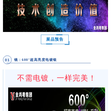
展品预告
镜：600°超高亮度
电镀银
0
1
不需电镀，一样完美！