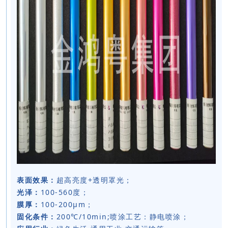
表面效果：
超高亮度+透明罩光；
光泽：
100-560度；
膜厚：
100-200μm；
固化条件：
200℃/10min;喷涂工艺：静电喷涂；