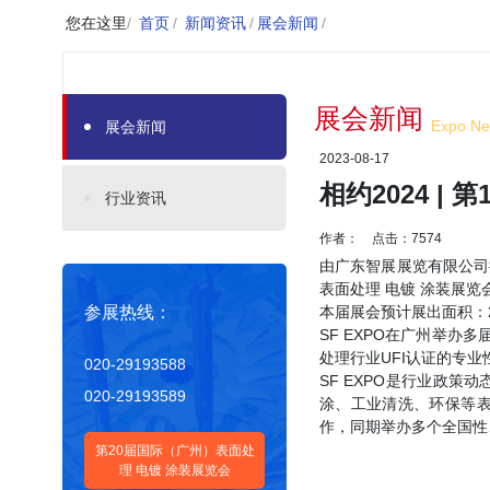
您在这里
/
首页
/
新闻资讯
/
展会新闻
/
展会新闻
Expo N
展会新闻
2023-08-17
相约2024 |
行业资讯
作者： 点击：7574
由广东智展展览有限公司
表面处理 电镀 涂装展览会
参展热线：
本届展会预计展出面积：25
SF EXPO在广州举
处理行业UFI认证的专业
020-29193588
SF EXPO是行业政
020-29193589
涂、工业清洗、环保等
作，同期举办多个全国性
第20届国际（广州）表面处
理 电镀 涂装展览会