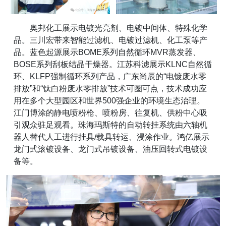
奥邦化工展示电镀光亮剂、电镀中间体、特殊化学
品。三川宏带来智能过滤机、电镀过滤机、化工泵等产
品。蓝色起源展示BOME系列自然循环MVR蒸发器、
BOSE系列刮板结晶干燥器。江苏科滤展示KLNC自然循
环、KLFP强制循环系列产品，广东尚辰的“电镀废水零
排放”和“钛白粉废水零排放”技术可圈可点，技术成功应
用在多个大型园区和世界500强企业的环境生态治理。
江门博涂的静电喷粉枪、喷粉房、往复机、供粉中心吸
引观众驻足观看。珠海玛斯特的自动转挂系统由六轴机
器人替代人工进行挂具/载具转运、浸涂作业。鸿亿展示
龙门式滚镀设备、龙门式吊镀设备、油压回转式电镀设
备等。