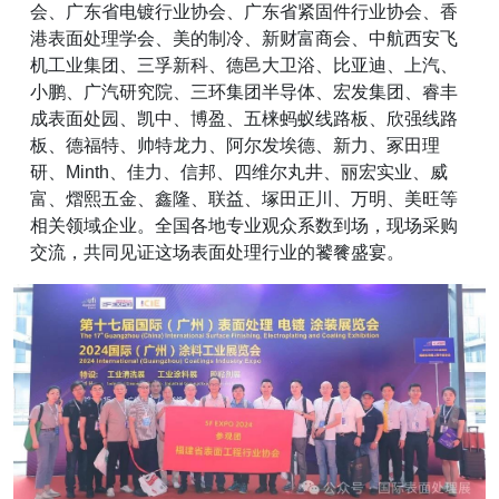
会、广东省电镀行业协会、广东省紧固件行业协会、香
港表面处理学会、美的制冷、新财富商会、中航西安飞
机工业集团、三孚新科、德邑大卫浴、比亚迪、上汽、
小鹏、广汽研究院、三环集团半导体、宏发集团、睿丰
成表面处园、凯中、博盈、五梾蚂蚁线路板、欣强线路
板、德福特、帅特龙力、阿尔发埃德、新力、冢田理
研、Minth、佳力、信邦、四维尔丸井、丽宏实业、威
富、熠熙五金、鑫隆、联益、塚田正川、万明、美旺
等
相关领域企业。全国各地专业观众系数到场，现场采购
交流，共同见证这场表面处理行业的饕餮盛宴。