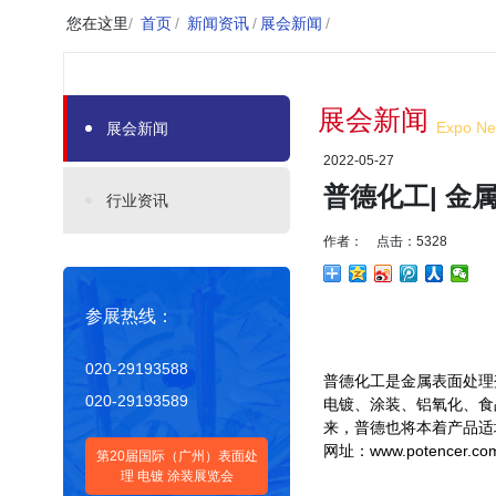
您在这里
/
首页
/
新闻资讯
/
展会新闻
/
展会新闻
Expo N
展会新闻
2022-05-27
普德化工| 
行业资讯
作者： 点击：5328
参展热线：
020-29193588
普德化工是金属表面处理
020-29193589
电镀、涂装、铝氧化、食
来，普德也将本着产品适
网址：www.potencer.co
第20届国际（广州）表面处
理 电镀 涂装展览会