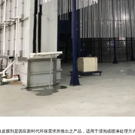
-S铝材无铬皮膜剂是因应新时代环保需求所推出之产品，适用于浸泡或喷淋处