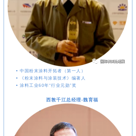
• 中国粉末涂料开拓者（第一人）
• 《粉末涂料与涂装技术》编著人
• 涂料工业60年“行业元勋”奖
西敦千江总经理
-魏育福